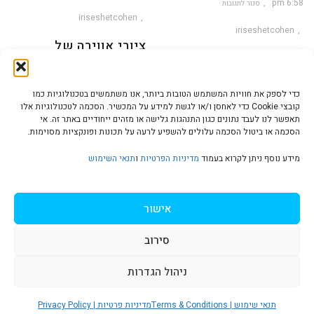
6:58 pm
סגור לתגובות
iriseshetcohen
על
האמנות
בפריס
iriseshetcohen
תחיה
לנצח
ציורי אווירה של
–
אנדי
האמנות בפריס תחיה
וורהול
מנדלות ו- מנדלה על
לנצח – אנדי וורהול
קרמיקה עבודת יד
כדי לספק את חוויות המשתמש הטובות ביותר, אנו משתמשים בטכנולוגיות כמו
פריזאים תמיד האמינו באמנות –
קובצי Cookie כדי לאחסן ו/או לגשת למידע על המכשיר. הסכמה לטכנולוגיות אלו
ציורי מנדלה על בד קנווס
אמנות כדרך חיים, חופש ביטוי
תאפשר לנו לעבד נתונים כגון התנהגות גלישה או מזהים ייחודיים באתר זה. אי
וקרמיקה בשנים האחרונות ציורי
הסכמה או ביטול הסכמה עלולים להשפיע לרעה על תכונות ופונקציות מסוימות.
לכל נושא
מנדלה נראים יותר
הצהרת נגישות | Accessibility
מידע נוסף ניתן לקרוא בעמוד
מדיניות הפרטיות
ו
תנאי השימוש
מדיניות פרטיות | Privacy Policy
אישור
סירוב
תנאי שימוש | Terms & Conditions
ניהול הגדרות
גלילה
תנאי שימוש | Terms & Conditions
מדיניות פרטיות | Privacy Policy
© כל הזכויות שמורות ל
איריס עשת כהן-גלריה לאמנות