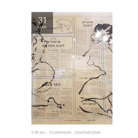
31
MAR
5:46 am
2 Comments
iriseshetcohen