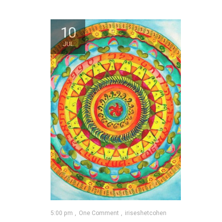
10
JUL
5:00 pm
One Comment
iriseshetcohen