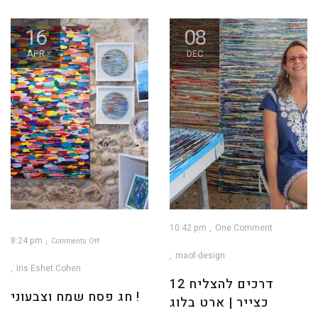
16
08
APR
DEC
10:42 pm
One Comment
8:24 pm
Comments Off
maof-design
on
חג
פסח
Iris Eshet Cohen
שמח
וצבעוני
12 דרכים להצליח
!
חג פסח שמח וצבעוני !
כצייר | ארט בלוג