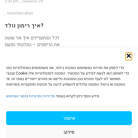
2:00 pm
Comments Off
on
איך
רימון
iriseshetcohen
נולד?
איך רימון נולד?
לכל המתעניינים איך אני עושה
את הרימונים – החלטתי הפעם
לשתף אתכם
כדי לספק את חוויות המשתמש הטובות ביותר, אנו משתמשים בטכנולוגיות כמו
קובצי Cookie כדי לאחסן ו/או לגשת למידע על המכשיר. הסכמה לטכנולוגיות אלו
תאפשר לנו לעבד נתונים כגון התנהגות גלישה או מזהים ייחודיים באתר זה. אי
הסכמה או ביטול הסכמה עלולים להשפיע לרעה על תכונות ופונקציות מסוימות.
הצהרת נגישות | Accessibility
מידע נוסף ניתן לקרוא בעמוד
מדיניות הפרטיות
ו
תנאי השימוש
מדיניות פרטיות | Privacy Policy
אישור
סירוב
תנאי שימוש | Terms & Conditions