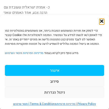
כ- אמנית ישראלית שעובדת עם
הרבה צבע, אחד האמנים שאני
מושפעת מהם הוא ללא
כדי לספק את חוויות המשתמש הטובות ביותר, אנו משתמשים בטכנולוגיות כמו
קובצי Cookie כדי לאחסן ו/או לגשת למידע על המכשיר. הסכמה לטכנולוגיות אלו
תאפשר לנו לעבד נתונים כגון התנהגות גלישה או מזהים ייחודיים באתר זה. אי
הסכמה או ביטול הסכמה עלולים להשפיע לרעה על תכונות ופונקציות מסוימות.
הצהרת נגישות | Accessibility
מידע נוסף ניתן לקרוא בעמוד
מדיניות הפרטיות
ו
תנאי השימוש
מדיניות פרטיות | Privacy Policy
אישור
סירוב
תנאי שימוש | Terms & Conditions
ניהול הגדרות
S
t
מדיניות פרטיות | Privacy Policy
תנאי שימוש | Terms & Conditions
© כל הזכויות שמורות ל
איריס עשת כהן-גלריה לאמנות