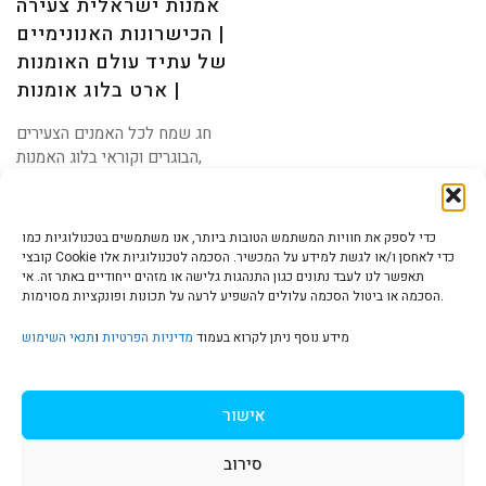
אמנות ישראלית צעירה
של
עתיד
עולם
| הכישרונות האנונימיים
האומנות
|
ארט
בלוג
של עתיד עולם האומנות
אומנות
| ארט בלוג אומנות
חג שמח לכל האמנים הצעירים
,הבוגרים וקוראי בלוג האמנות
שלי ! שוחרי אמנות,
כדי לספק את חוויות המשתמש הטובות ביותר, אנו משתמשים בטכנולוגיות כמו
קובצי Cookie כדי לאחסן ו/או לגשת למידע על המכשיר. הסכמה לטכנולוגיות אלו
תאפשר לנו לעבד נתונים כגון התנהגות גלישה או מזהים ייחודיים באתר זה. אי
הסכמה או ביטול הסכמה עלולים להשפיע לרעה על תכונות ופונקציות מסוימות.
הצהרת נגישות | Accessibility
מידע נוסף ניתן לקרוא בעמוד
מדיניות הפרטיות
ו
תנאי השימוש
מדיניות פרטיות | Privacy Policy
אישור
סירוב
תנאי שימוש | Terms & Conditions