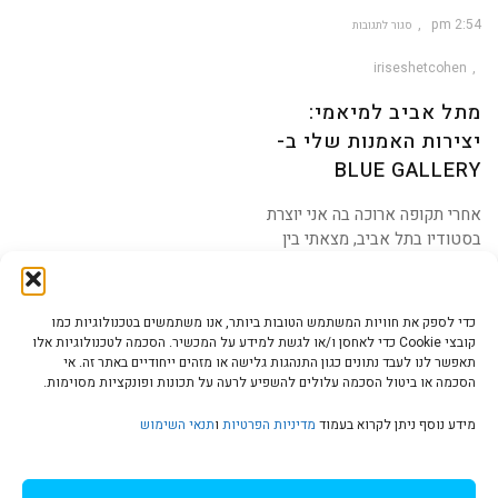
2:54 pm
סגור לתגובות
על
מתל
אביב
iriseshetcohen
למיאמי:
יצירות
האמנות
שלי
מתל אביב למיאמי:
ב-
Blue
Gallery
יצירות האמנות שלי ב-
BLUE GALLERY
אחרי תקופה ארוכה בה אני יוצרת
בסטודיו בתל אביב, מצאתי בין
חג
כדי לספק את חוויות המשתמש הטובות ביותר, אנו משתמשים בטכנולוגיות כמו
קובצי Cookie כדי לאחסן ו/או לגשת למידע על המכשיר. הסכמה לטכנולוגיות אלו
תאפשר לנו לעבד נתונים כגון התנהגות גלישה או מזהים ייחודיים באתר זה. אי
הסכמה או ביטול הסכמה עלולים להשפיע לרעה על תכונות ופונקציות מסוימות.
הצהרת נגישות | Accessibility
מידע נוסף ניתן לקרוא בעמוד
מדיניות הפרטיות
ו
תנאי השימוש
מדיניות פרטיות | Privacy Policy