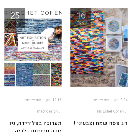
25
16
אפר
מרץ
12:16 pm
8:24 pm
סגור לתגובות
סגור לתגובות
על
על
חג
תערוכה
פסח
בפלורידה,
maof-design
Iris Eshet Cohen
שמח
ניו
וצבעוני
יורק
!
ופתיחת
גלריה
חג פסח שמח וצבעוני !
תערוכה בפלורידה, ניו
חדשה
ביפו
יורק ופתיחת גלריה