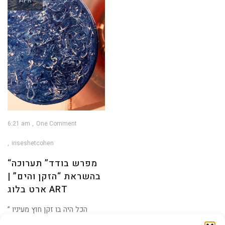
APR
6:21 am
One Comment
iriseshetcohen
“מפרש בודד” תערוכה
בהשראת “הזקן והים” |
ארט בלוג ART
” הכל היה בו זקן חוץ מעיניו
שצבען היה כצבע הים והן