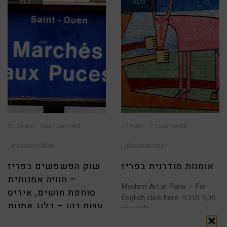
OCT
AUG
11:35 am
One Comment
7:19 am
2 Comments
iriseshetcohen
iriseshetcohen
אומנות מודרנית בפריז
שוק הפשפשים בפריז
– חוויה אמנותית
Modern Art in Paris – For
סוחפת חושים, איריס
English click here. מקור מרכזי
עשת כהן – בלוג אמנות
להשראה
PARIS FLEA MARKET