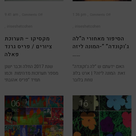
9:41 am
1:36 pm
Comments Off
Comments Off
on
on
הסיפור
מקסיקו
מאחורי
–
iriseshetcohen
iriseshetcohen
ה”לה
תערוכת
ג’וקונדה”
ציורים
/
”-
המונה
פריס
הסיפור מאחורי ה”לה
מקסיקו – תערוכת
ליזה
גרנד
……
פאלה
ג’וקונדה” ”-המונה ליזה
ציורים / פריס גרנד
……
פאלה
האם ידעתם ש “לה ג’וקונדה”
שנת 2017 החלה וכבר ישנן
זאת המונה ליזה? | ארט בלוג
מספר תערוכות מדהימות וכמו
נוחת בלובר
תמיד “פריס אהובתי
06
16
DEC
NOV