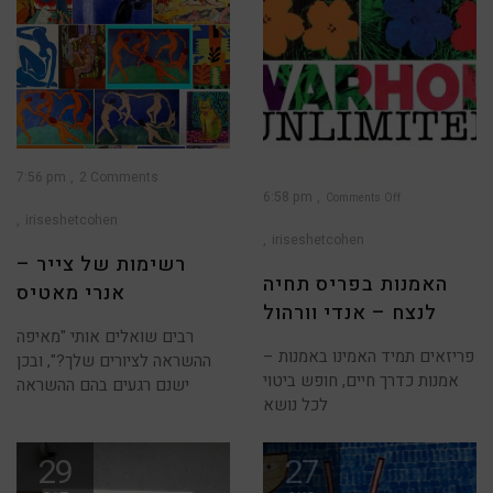
7:56 pm
2 Comments
6:58 pm
Comments Off
iriseshetcohen
on
האמנות
בפריס
iriseshetcohen
תחיה
לנצח
רשימות של צייר –
–
אנדי
האמנות בפריס תחיה
וורהול
אנרי מאטיס
לנצח – אנדי וורהול
רבים שואלים אותי "מאיפה
פריזאים תמיד האמינו באמנות –
ההשראה לציורים שלך?", ובכן
אמנות כדרך חיים, חופש ביטוי
ישנם רגעים בהם ההשראה
לכל נושא
29
27