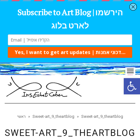
Tog
navi
Open 
Sweet-art_9_theartblog
»
Sweet-art_9_theartblog
»
ראשי
SWEET-ART_9_THEARTBLOG