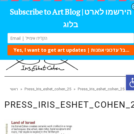
Tog
navi
Op
Press_Iris_eshet_cohen_25
»
Press_Iris_eshet_cohen_25
»
ראשי
PRESS_IRIS_ESHET_COHEN_