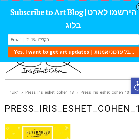
Tog
navi
Op
Press_Iris_eshet_cohen_13
»
Press_Iris_eshet_cohen_13
»
ראשי
PRESS_IRIS_ESHET_COHEN_