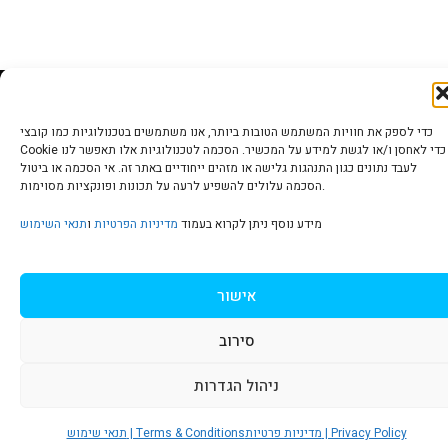
הצהרת נגישות | Accessibility
כדי לספק את חוויות המשתמש הטובות ביותר, אנו משתמשים בטכנולוגיות כמו קובצי
Cookie כדי לאחסן ו/או לגשת למידע על המכשיר. הסכמה לטכנולוגיות אלו תאפשר לנו
לעבד נתונים כגון התנהגות גלישה או מזהים ייחודיים באתר זה. אי הסכמה או ביטול
הסכמה עלולים להשפיע לרעה על תכונות ופונקציות מסוימות.
מדיניות פרטיות | Privacy Policy
מידע נוסף ניתן לקרוא בעמוד
מדיניות הפרטיות
ו
תנאי השימוש
תנאי שימוש | Terms & Conditions
אישור
סירוב
© כל הזכויות שמורות ל
איריס עשת כהן-גלריה לאמנות
ניהול הגדרות
מדיניות פרטיות | Privacy Policy
תנאי שימוש | Terms & Conditions