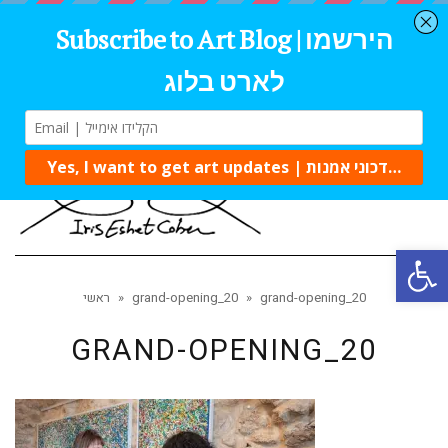
Tog
navi
Open 
grand-opening_20
»
grand-opening_20
»
ראשי
GRAND-OPENING_20