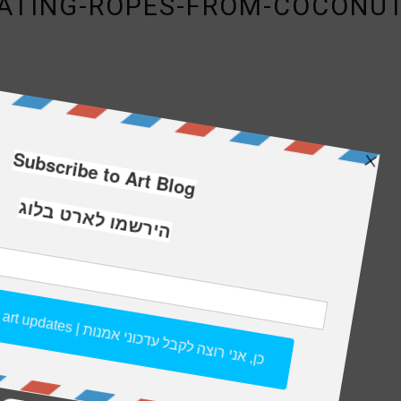
ATING-ROPES-FROM-COCONUT