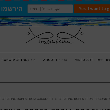
 וידאו | VIDEO ART
אודות | ABOUT
צור קשר | CONCTACT
F CREATING ROPES FROM COCONUT-1
»
CREATING-ROPES-FROM-COCONUT-