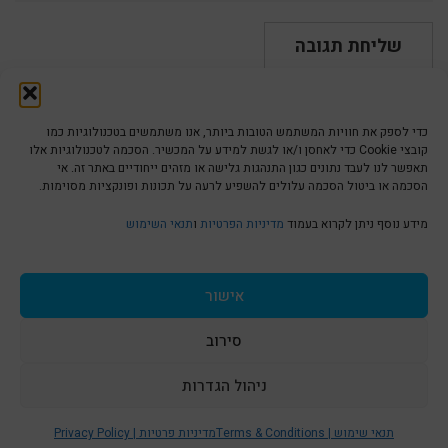
כדי לספק את חוויות המשתמש הטובות ביותר, אנו משתמשים בטכנולוגיות כמו
קובצי Cookie כדי לאחסן ו/או לגשת למידע על המכשיר. הסכמה לטכנולוגיות אלו
תאפשר לנו לעבד נתונים כגון התנהגות גלישה או מזהים ייחודיים באתר זה. אי
הסכמה או ביטול הסכמה עלולים להשפיע לרעה על תכונות ופונקציות מסוימות.
הצהרת נגישות | Accessibility
מידע נוסף ניתן לקרוא בעמוד
מדיניות הפרטיות
ו
תנאי השימוש
מדיניות פרטיות | Privacy Policy
אישור
סירוב
תנאי שימוש | Terms & Conditions
ניהול הגדרות
גלילה
תנאי שימוש | Terms & Conditions
מדיניות פרטיות | Privacy Policy
© כל הזכויות שמורות ל
איריס עשת כהן-גלריה לאמנות