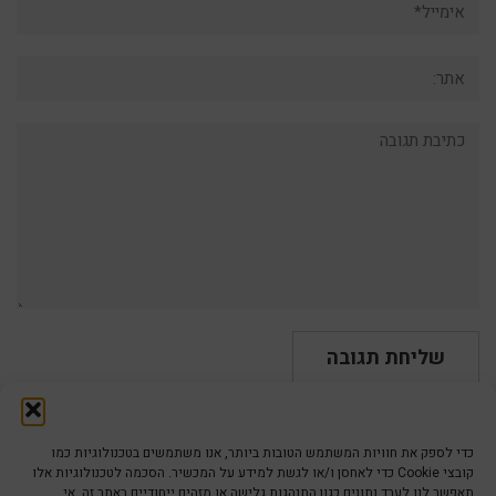
אתר:
תגובה:
כדי לספק את חוויות המשתמש הטובות ביותר, אנו משתמשים בטכנולוגיות כמו
קובצי Cookie כדי לאחסן ו/או לגשת למידע על המכשיר. הסכמה לטכנולוגיות אלו
תאפשר לנו לעבד נתונים כגון התנהגות גלישה או מזהים ייחודיים באתר זה. אי