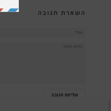
השארת תגובה
שם:*
תגובה: