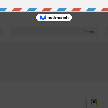
אימייל*
את