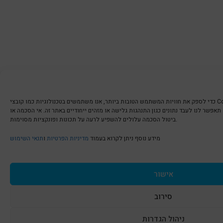
כדי לספק את חוויות המשתמש הטובות ביותר, אנו משתמשים בטכנולוגיות כמו קובצי Cookie כדי לאחסן ו/או לגשת למידע על
אפשר לנו לעבד נתונים כגון התנהגות גלישה או מזהים ייחודיים באתר זה. אי הסכמה או
ביטול הסכמה עלולים להשפיע לרעה על תכונות ופונקציות מסוימות.
מידע נוסף ניתן לקרוא בעמוד
מדיניות הפרטיות
ו
תנאי השימוש
אישור
סירוב
ניהול הגדרות