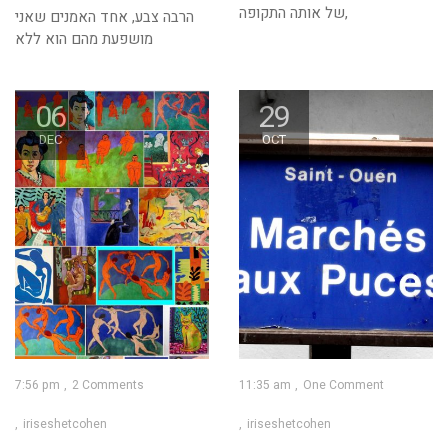
של אותה התקופה,
הרבה צבע, אחד האמנים שאני
מושפעת מהם הוא ללא
06
29
DEC
OCT
7:56 pm
2 Comments
11:35 am
One Comment
iriseshetcohen
iriseshetcohen