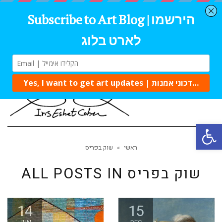
Tog
navi
Open 
ראשי
»
שוק בפריס
שוק בפריס
ALL POSTS IN
14
15