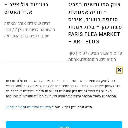
שוק הפשפשים בפריז
רשימות של צייר –
– חוויה אמנותית
אנרי מאטיס
סוחפת חושים, איריס
רבים שואלים אותי "מאיפה
עשת כהן – בלוג אמנות
ההשראה לציורים שלך?", ובכן
PARIS FLEA MARKET
ישנם רגעים בהם ההשראה
– ART BLOG
פריס אהובתי מציעה לנו אין סוף
מוזיאונים, מונומנטים, אמנות
מכל הסוגים, ואחרי
כדי לספק את חוויות המשתמש הטובות ביותר, אנו משתמשים בטכנולוגיות כמו
קובצי Cookie כדי לאחסן ו/או לגשת למידע על המכשיר. הסכמה לטכנולוגיות אלו
תאפשר לנו לעבד נתונים כגון התנהגות גלישה או מזהים ייחודיים באתר זה. אי
הסכמה או ביטול הסכמה עלולים להשפיע לרעה על תכונות ופונקציות מסוימות.
הצהרת נגישות | Accessibility
מידע נוסף ניתן לקרוא בעמוד
מדיניות הפרטיות
ו
תנאי השימוש
מדיניות פרטיות | Privacy Policy
אישור