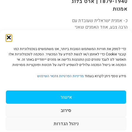
1879-1940 | ארט בלוג
אמנות
כ- אמנית ישראלית שעובדת עם
הרבה צבע, אחד האמנים שאני
מושפעת מהם הוא ללא
כדי לספק את חוויות המשתמש הטובות ביותר, אנו משתמשים בטכנולוגיות כמו
קובצי Cookie כדי לאחסן ו/או לגשת למידע על המכשיר. הסכמה לטכנולוגיות אלו
תאפשר לנו לעבד נתונים כגון התנהגות גלישה או מזהים ייחודיים באתר זה. אי
הסכמה או ביטול הסכמה עלולים להשפיע לרעה על תכונות ופונקציות מסוימות.
הצהרת נגישות | Accessibility
מידע נוסף ניתן לקרוא בעמוד
מדיניות הפרטיות
ו
תנאי השימוש
מדיניות פרטיות | Privacy Policy
אישור
סירוב
תנאי שימוש | Terms & Conditions
ניהול הגדרות
גלילה