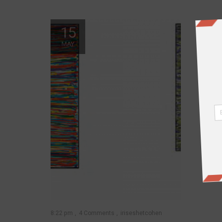
15
MAY
8:22 pm
4 Comments
iriseshetcohen