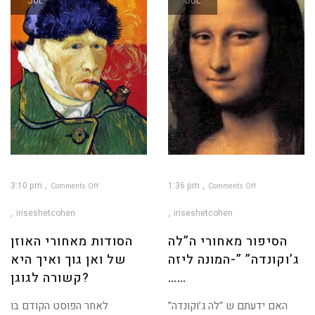
JUL
JUL
3:10 pm
1:36 pm
Comments Off
Comments Off
on
on
הסיפור
הסודות
מאחורי
מאחורי
iriseshetcohen
iriseshetcohen
ה”לה
האוזן
ג’וקונדה”
של
”-
ואן
המונה
גוך
הסיפור מאחורי ה”לה
הסודות מאחורי האוזן
ליזה
ואיך
……
היא
קשורה
ג’וקונדה” ”-המונה ליזה
של ואן גוך ואיך היא
לגוגן?
……
קשורה לגוגן?
האם ידעתם ש “לה ג’וקונדה”
לאחר הפוסט הקודם בו