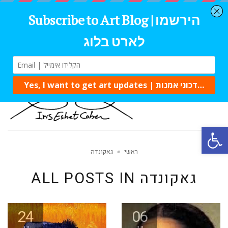
Tog
navi
Open 
ראשי
»
גאקונדה
גאקונדה
ALL POSTS IN
24
06