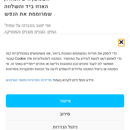
את
הנפש
האוזו ביד והשלווה
שמרוממת את הנפש
“אני יושב בטברנה על שפת
המים. הנגנים מנגנים והמוסיקה
שלהם נכנסת לי
כדי לספק את חוויות המשתמש הטובות ביותר, אנו משתמשים בטכנולוגיות כמו
קובצי Cookie כדי לאחסן ו/או לגשת למידע על המכשיר. הסכמה לטכנולוגיות אלו
תאפשר לנו לעבד נתונים כגון התנהגות גלישה או מזהים ייחודיים באתר זה. אי
הסכמה או ביטול הסכמה עלולים להשפיע לרעה על תכונות ופונקציות מסוימות.
הצהרת נגישות | Accessibility
מידע נוסף ניתן לקרוא בעמוד
מדיניות הפרטיות
ו
תנאי השימוש
מדיניות פרטיות | Privacy Policy
אישור
סירוב
תנאי שימוש | Terms & Conditions
ניהול הגדרות