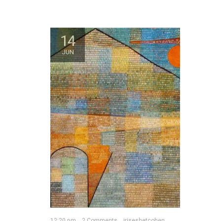
14
JUN
12:20 pm
2 Comments
iriseshetcohen