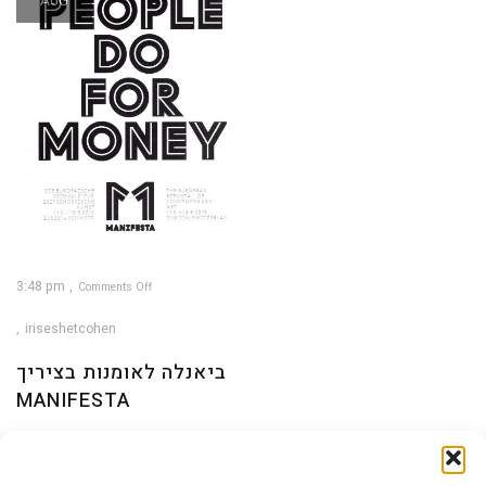
AUG
3:48 pm
Comments Off
on
ביאנלה
לאומנות
iriseshetcohen
בציריך
Manifesta
ביאנלה לאומנות בציריך
MANIFESTA