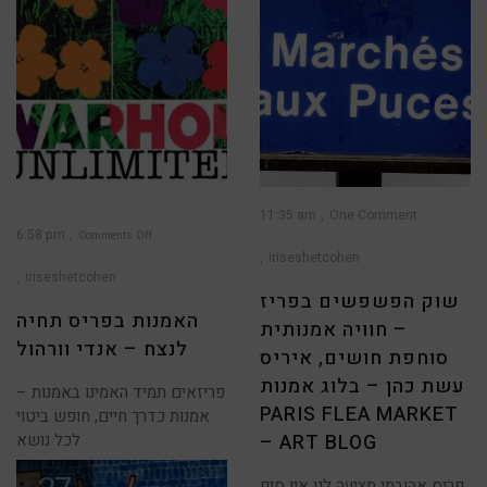
11:35 am
One Comment
6:58 pm
Comments Off
iriseshetcohen
on
האמנות
בפריס
iriseshetcohen
תחיה
לנצח
שוק הפשפשים בפריז
–
אנדי
האמנות בפריס תחיה
וורהול
– חוויה אמנותית
לנצח – אנדי וורהול
סוחפת חושים, איריס
עשת כהן – בלוג אמנות
פריזאים תמיד האמינו באמנות –
PARIS FLEA MARKET
אמנות כדרך חיים, חופש ביטוי
– ART BLOG
לכל נושא
פריס אהובתי מציעה לנו אין סוף