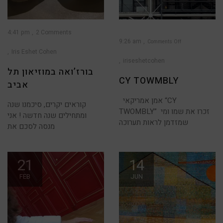
4:41 pm
2 Comments
9:26 am
Comments Off
Iris Eshet Cohen
on
CY
TOWMBLY
iriseshetcohen
בורז’ואה במוזיאון תל
CY TOWMBLY
אביב
אמן אמריקאי “CY
קוראים יקרים, סיכמנו שנה
TWOMBLY” זכרו את שמו ומי
ומתחילים שנה חדשה ! אני
שמזדמן לראות תערוכה
מנסה לסכם את
21
14
FEB
JUN