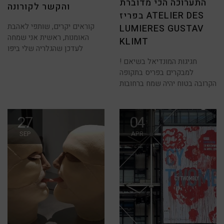
התערוכה הכי מדוברת
Lumieres
והקשר לקורונה
Gustav
Klimt
בפריז ATELIER DES
קוראים יקרים, שותפי לאהבת
LUMIERES GUSTAV
האומנות, ראשית אני שמחה
KLIMT
לעדכן שהגלריה שלי ביפו
חגיגות המונדיאל בשיאם !
למבקרים בפריס בתקופה
הקרובה בטוח יהיה שמח ברחובות
27
04
SEP
APR