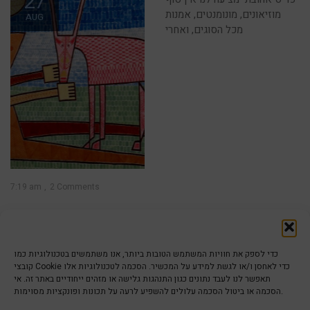
27
מוזיאונים, מונומנטים, אמנות
AUG
מכל הסוגים, ואחרי
7:19 am
2 Comments
iriseshetcohen
אומנות מודרנית בפריז
כדי לספק את חוויות המשתמש הטובות ביותר, אנו משתמשים בטכנולוגיות כמו
קובצי Cookie כדי לאחסן ו/או לגשת למידע על המכשיר. הסכמה לטכנולוגיות אלו
Modern Art in Paris – For
תאפשר לנו לעבד נתונים כגון התנהגות גלישה או מזהים ייחודיים באתר זה. אי
English click here. מקור מרכזי
הסכמה או ביטול הסכמה עלולים להשפיע לרעה על תכונות ופונקציות מסוימות.
להשראה