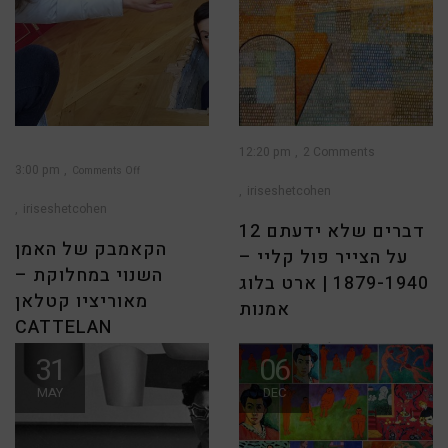
12:20 pm
2 Comments
3:00 pm
Comments Off
iriseshetcohen
on
הקאמבק
של
iriseshetcohen
האמן
השנוי
12 דברים שלא ידעתם
במחלוקת
–
הקאמבק של האמן
מאוריציו
על הצייר פול קליי –
קטלאן
Cattelan
השנוי במחלוקת –
1879-1940 | ארט בלוג
מאוריציו קטלאן
אמנות
CATTELAN
כ- אמנית ישראלית שעובדת עם
31
06
“ההומור כדרך תקשורת עוזר
הרבה צבע, אחד האמנים שאני
לשבור את מחסום הביישנות”
מושפעת מהם הוא ללא
MAY
DEC
מאוריציו קטלאן הומור זה