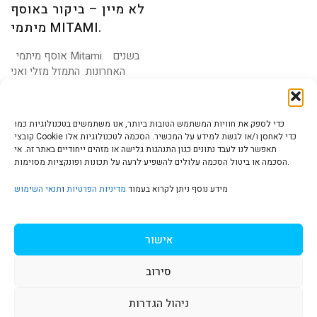
לא מיין – ביקור באוסף
מיתמי MITAMI.
אוסף מיתמי Mitami. בשנים
האחרונות התמזל מזלי ואני
חלק מעולם
כדי לספק את חוויות המשתמש הטובות ביותר, אנו משתמשים בטכנולוגיות כמו
קובצי Cookie כדי לאחסן ו/או לגשת למידע על המכשיר. הסכמה לטכנולוגיות אלו
תאפשר לנו לעבד נתונים כגון התנהגות גלישה או מזהים ייחודיים באתר זה. אי
הסכמה או ביטול הסכמה עלולים להשפיע לרעה על תכונות ופונקציות מסוימות.
הצהרת נגישות | Accessibility
מידע נוסף ניתן לקרוא בעמוד
מדיניות הפרטיות
ו
תנאי השימוש
מדיניות פרטיות | Privacy Policy
אישור
סירוב
תנאי שימוש | Terms & Conditions
ניהול הגדרות