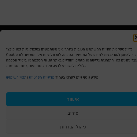
הצהרת נגישות | Accessibility
כדי לספק את חוויות המשתמש הטובות ביותר, אנו משתמשים בטכנולוגיות כמו קובצי
Cookie כדי לאחסן ו/או לגשת למידע על המכשיר. הסכמה לטכנולוגיות אלו תאפשר לנו
בד נתונים כגון התנהגות גלישה או מזהים ייחודיים באתר זה. אי הסכמה או ביטול הסכמה
מדיניות פרטיות | Privacy Policy
עלולים להשפיע לרעה על תכונות ופונקציות מסוימות.
מידע נוסף ניתן לקרוא בעמוד
מדיניות הפרטיות
ו
תנאי השימוש
תנאי שימוש | Terms & Conditions
אישור
© כל הזכויות שמורות ל
איריס עשת כהן-גלריה לאמנות
סירוב
ניהול הגדרות