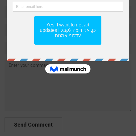
Name*
Email*
Website
Comment