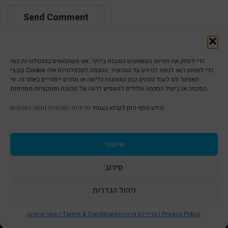
כדי לספק את חוויות המשתמש הטובות ביותר, אנו משתמשים בטכנולוגיות כמו
קובצי Cookie כדי לאחסן ו/או לגשת למידע על המכשיר. הסכמה לטכנולוגיות אלו
תאפשר לנו לעבד נתונים כגון התנהגות גלישה או מזהים ייחודיים באתר זה. אי
הסכמה או ביטול הסכמה עלולים להשפיע לרעה על תכונות ופונקציות מסוימות.
הצהרת נגישות | Accessibility
מידע נוסף ניתן לקרוא בעמוד
מדיניות הפרטיות
ו
תנאי השימוש
מדיניות פרטיות | Privacy Policy
אישור
סירוב
תנאי שימוש | Terms & Conditions
ניהול הגדרות
S
t
מדיניות פרטיות | Privacy Policy
תנאי שימוש | Terms & Conditions
© כל הזכויות שמורות ל
איריס עשת כהן-גלריה לאמנות