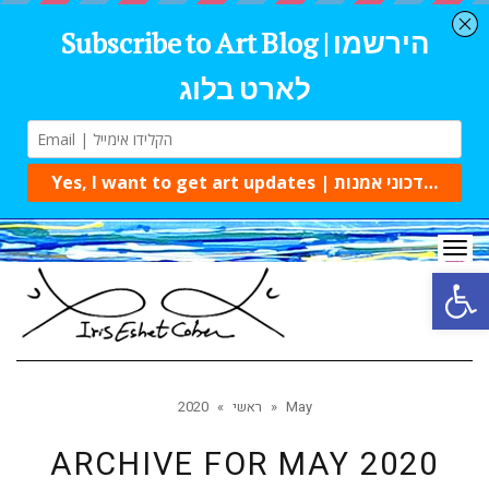
Tog
navi
Open 
May
»
ראשי
»
2020
ARCHIVE FOR
MAY 2020