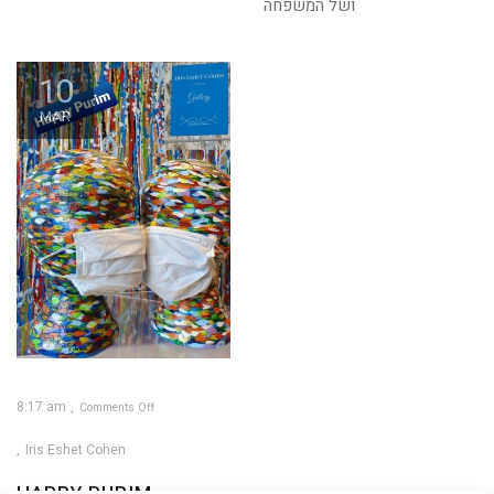
ושל המשפחה
10
MAR
8:17 am
Comments Off
on
HAPPY
PURIM
Iris Eshet Cohen