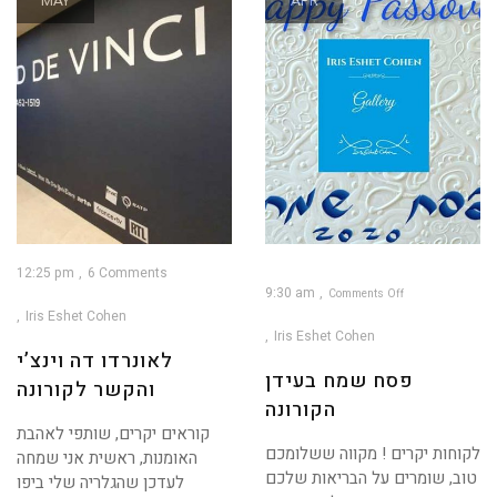
MAY
APR
12:25 pm
6 Comments
9:30 am
Comments Off
Iris Eshet Cohen
on
פסח
שמח
Iris Eshet Cohen
בעידן
הקורונה
לאונרדו דה וינצ’י
פסח שמח בעידן
והקשר לקורונה
הקורונה
קוראים יקרים, שותפי לאהבת
לקוחות יקרים ! מקווה ששלומכם
האומנות, ראשית אני שמחה
טוב, שומרים על הבריאות שלכם
לעדכן שהגלריה שלי ביפו