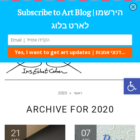
Tog
navi
Open 
ראשי
»
2020
ARCHIVE FOR
2020
21
07