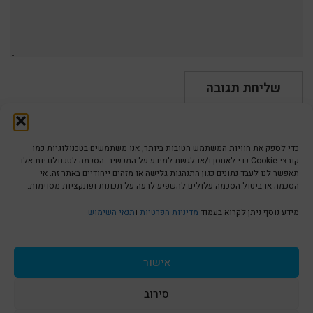
כדי לספק את חוויות המשתמש הטובות ביותר, אנו משתמשים בטכנולוגיות כמו
קובצי Cookie כדי לאחסן ו/או לגשת למידע על המכשיר. הסכמה לטכנולוגיות אלו
תאפשר לנו לעבד נתונים כגון התנהגות גלישה או מזהים ייחודיים באתר זה. אי
הסכמה או ביטול הסכמה עלולים להשפיע לרעה על תכונות ופונקציות מסוימות.
הצהרת נגישות | Accessibility
מידע נוסף ניתן לקרוא בעמוד
מדיניות הפרטיות
ו
תנאי השימוש
מדיניות פרטיות | Privacy Policy
אישור
סירוב
תנאי שימוש | Terms & Conditions