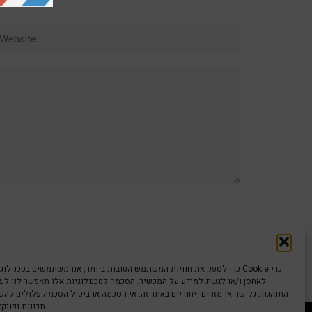
ebsite
כדי לספק את חוויות המשתמש הטובות ביותר, אנו משתמשים בטכנולוגיות כמו קוב
לאחסן ו/או לגשת למידע על המכשיר. הסכמה לטכנולוגיות אלו תאפשר לנו לעבד
התנהגות גלישה או מזהים ייחודיים באתר זה. אי הסכמה או ביטול הסכמה עלולים לה
תכונות ופונקציות מסוימות.