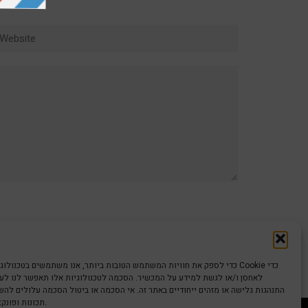
ebsite
כדי לספק את חוויות המשתמש הטובות ביותר, אנו משתמשים בטכנולוגיות כמו קוב
לאחסן ו/או לגשת למידע על המכשיר. הסכמה לטכנולוגיות אלו תאפשר לנו לעבד
התנהגות גלישה או מזהים ייחודיים באתר זה. אי הסכמה או ביטול הסכמה עלולים לה
תכונות ופונקציות מסוימות.