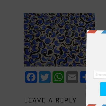
Facebook
Twitter
WhatsApp
Email
Share
LEAVE A REPLY