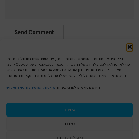
כדי לספק את חוויות המשתמש הטובות ביותר, אנו משתמשים בטכנולוגיות כמו
קובצי Cookie כדי לאחסן ו/או לגשת למידע על המכשיר. הסכמה לטכנולוגיות אלו
תאפשר לנו לעבד נתונים כגון התנהגות גלישה או מזהים ייחודיים באתר זה. אי
הסכמה או ביטול הסכמה עלולים להשפיע לרעה על תכונות ופונקציות מסוימות.
הצהרת נגישות | Accessibility
מידע נוסף ניתן לקרוא בעמוד
מדיניות הפרטיות
ו
תנאי השימוש
מדיניות פרטיות | Privacy Policy
אישור
סירוב
תנאי שימוש | Terms & Conditions
ניהול הגדרות