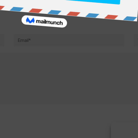
Email*
W