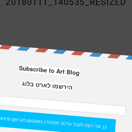
20180111_140535_RESIZED