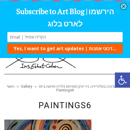
Tog
navi
Open 
»
תערוכה בפלורידה, ניו יורק ופתיחת גלריה חדשה ביפו
»
Gallery
»
ראשי
Paintings6
PAINTINGS6