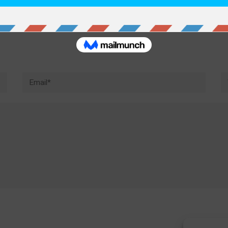
Email*
W