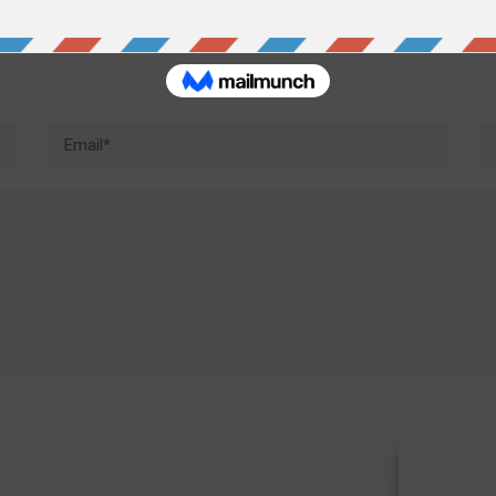
Email*
W