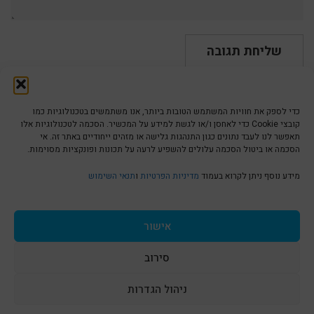
כדי לספק את חוויות המשתמש הטובות ביותר, אנו משתמשים בטכנולוגיות כמו
קובצי Cookie כדי לאחסן ו/או לגשת למידע על המכשיר. הסכמה לטכנולוגיות אלו
תאפשר לנו לעבד נתונים כגון התנהגות גלישה או מזהים ייחודיים באתר זה. אי
הסכמה או ביטול הסכמה עלולים להשפיע לרעה על תכונות ופונקציות מסוימות.
הצהרת נגישות | Accessibility
מידע נוסף ניתן לקרוא בעמוד
מדיניות הפרטיות
ו
תנאי השימוש
מדיניות פרטיות | Privacy Policy
אישור
סירוב
תנאי שימוש | Terms & Conditions
ניהול הגדרות
גלילה