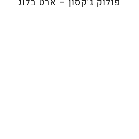
פולוק ג’קסון – ארט בלוג