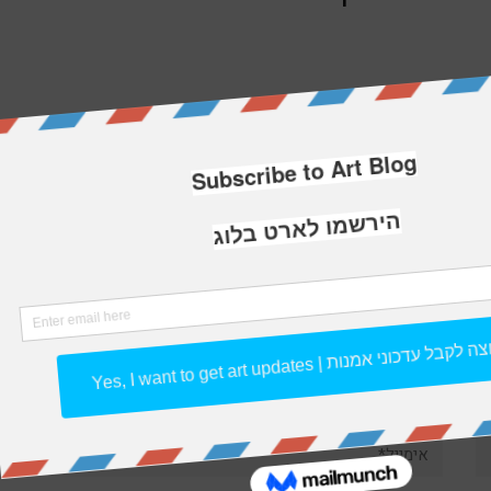
אימייל*
את