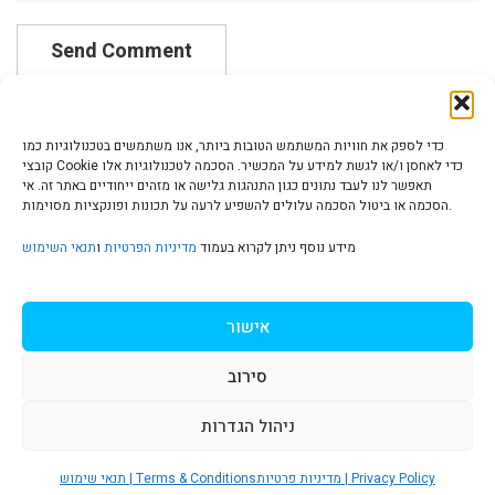
כדי לספק את חוויות המשתמש הטובות ביותר, אנו משתמשים בטכנולוגיות כמו
קובצי Cookie כדי לאחסן ו/או לגשת למידע על המכשיר. הסכמה לטכנולוגיות אלו
תאפשר לנו לעבד נתונים כגון התנהגות גלישה או מזהים ייחודיים באתר זה. אי
הסכמה או ביטול הסכמה עלולים להשפיע לרעה על תכונות ופונקציות מסוימות.
הצהרת נגישות | Accessibility
מידע נוסף ניתן לקרוא בעמוד
מדיניות הפרטיות
ו
תנאי השימוש
מדיניות פרטיות | Privacy Policy
אישור
סירוב
תנאי שימוש | Terms & Conditions
ניהול הגדרות
S
מדיניות פרטיות | Privacy Policy
תנאי שימוש | Terms & Conditions
© כל הזכויות שמורות ל
איריס עשת כהן-גלריה לאמנות