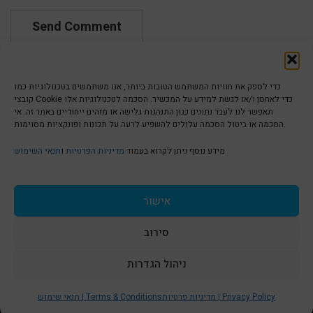
כדי לספק את חוויות המשתמש הטובות ביותר, אנו משתמשים בטכנולוגיות כמו
קובצי Cookie כדי לאחסן ו/או לגשת למידע על המכשיר. הסכמה לטכנולוגיות אלו
תאפשר לנו לעבד נתונים כגון התנהגות גלישה או מזהים ייחודיים באתר זה. אי
הסכמה או ביטול הסכמה עלולים להשפיע לרעה על תכונות ופונקציות מסוימות.
הצהרת נגישות | Accessibility
מידע נוסף ניתן לקרוא בעמוד
מדיניות הפרטיות
ו
תנאי השימוש
מדיניות פרטיות | Privacy Policy
אישור
סירוב
תנאי שימוש | Terms & Conditions
ניהול הגדרות
S
t
מדיניות פרטיות | Privacy Policy
תנאי שימוש | Terms & Conditions
© כל הזכויות שמורות ל
איריס עשת כהן-גלריה לאמנות