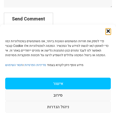
כדי לספק את חוויות המשתמש הטובות ביותר, אנו משתמשים בטכנולוגיות כמו
קובצי Cookie כדי לאחסן ו/או לגשת למידע על המכשיר. הסכמה לטכנולוגיות אלו
תאפשר לנו לעבד נתונים כגון התנהגות גלישה או מזהים ייחודיים באתר זה. אי
הסכמה או ביטול הסכמה עלולים להשפיע לרעה על תכונות ופונקציות מסוימות.
הצהרת נגישות | Accessibility
מידע נוסף ניתן לקרוא בעמוד
מדיניות הפרטיות
ו
תנאי השימוש
מדיניות פרטיות | Privacy Policy
אישור
סירוב
תנאי שימוש | Terms & Conditions
ניהול הגדרות
S