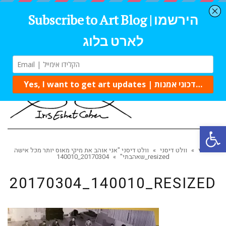
Tog
navi
Open 
ראשי
»
וולט דיסני
»
וולט דיסני "אני אוהב את מיקי מאוס יותר מכל אישה
20170304_140010_resized
שאהבתי"
»
20170304_140010_RESIZED