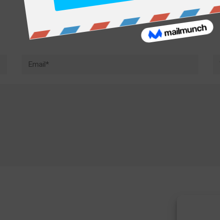
Email*
W