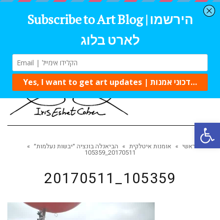
Tog
navi
Open 
ראשי
»
אומנות איטלקית
»
הביאנלה בונציה ״יבשות נעלמות״
»
20170511_105359
20170511_105359