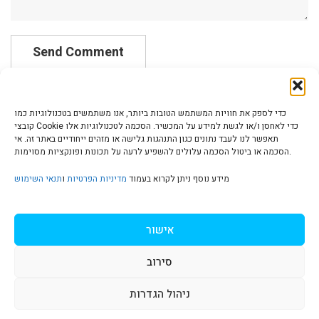
כדי לספק את חוויות המשתמש הטובות ביותר, אנו משתמשים בטכנולוגיות כמו
קובצי Cookie כדי לאחסן ו/או לגשת למידע על המכשיר. הסכמה לטכנולוגיות אלו
תאפשר לנו לעבד נתונים כגון התנהגות גלישה או מזהים ייחודיים באתר זה. אי
הסכמה או ביטול הסכמה עלולים להשפיע לרעה על תכונות ופונקציות מסוימות.
הצהרת נגישות | Accessibility
מידע נוסף ניתן לקרוא בעמוד
מדיניות הפרטיות
ו
תנאי השימוש
מדיניות פרטיות | Privacy Policy
אישור
סירוב
תנאי שימוש | Terms & Conditions
ניהול הגדרות
S