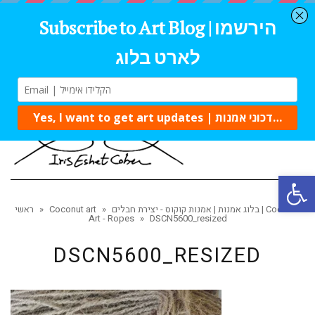
Tog
navi
Open 
בלוג אמנות | אמנות קוקוס - יצירת חבלים | Coconut
»
Coconut art
»
ראשי
Art - Ropes
»
DSCN5600_resized
DSCN5600_RESIZED